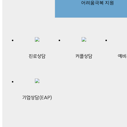
어려움극복 지원
진로상담
커플상담
예비
기업상담(EAP)