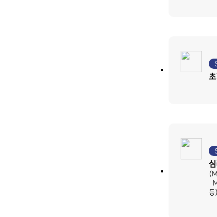
초
심
(M
MB
등